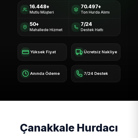
16.448+
70.497+
Mutlu Müşteri
Ton Hurda Alımı
50+
7/24
Mahallede Hizmet
Destek Hattı
Yüksek Fiyat
Ücretsiz Nakliye
Anında Ödeme
7/24 Destek
Çanakkale Hurdacı