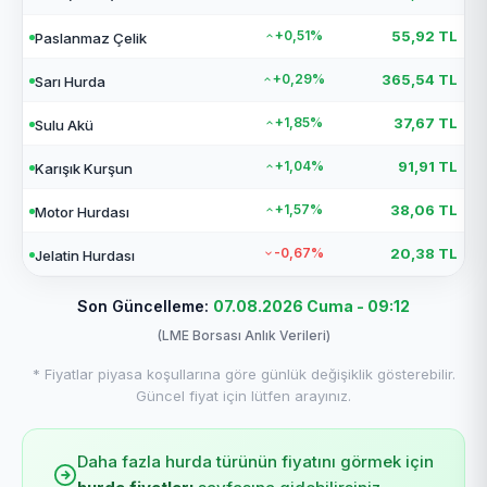
+0,51%
55,92 TL
Paslanmaz Çelik
+0,29%
365,54 TL
Sarı Hurda
+1,85%
37,67 TL
Sulu Akü
+1,04%
91,91 TL
Karışık Kurşun
+1,57%
38,06 TL
Motor Hurdası
-0,67%
20,38 TL
Jelatin Hurdası
Son Güncelleme:
07.08.2026 Cuma - 09:12
(LME Borsası Anlık Verileri)
* Fiyatlar piyasa koşullarına göre günlük değişiklik gösterebilir.
Güncel fiyat için lütfen arayınız.
Daha fazla hurda türünün fiyatını görmek için