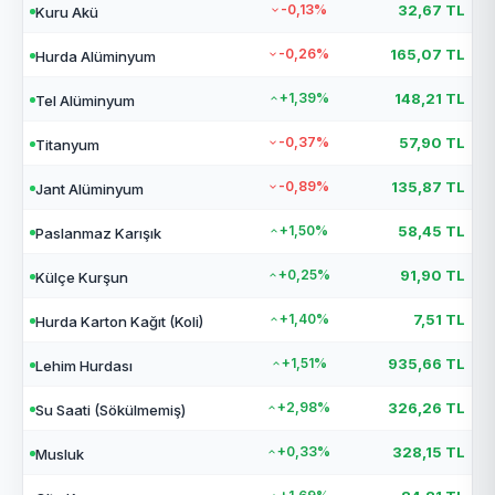
-0,13%
32,67 TL
Kuru Akü
-0,26%
165,07 TL
Hurda Alüminyum
+1,39%
148,21 TL
Tel Alüminyum
-0,37%
57,90 TL
Titanyum
-0,89%
135,87 TL
Jant Alüminyum
+1,50%
58,45 TL
Paslanmaz Karışık
+0,25%
91,90 TL
Külçe Kurşun
+1,40%
7,51 TL
Hurda Karton Kağıt (Koli)
+1,51%
935,66 TL
Lehim Hurdası
+2,98%
326,26 TL
Su Saati (Sökülmemiş)
+0,33%
328,15 TL
Musluk