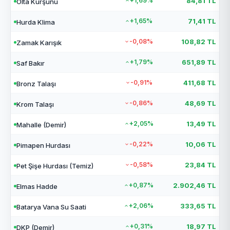
+1,69%
84,81 TL
Olta Kurşunu
+1,65%
71,41 TL
Hurda Klima
-0,08%
108,82 TL
Zamak Karışık
+1,79%
651,89 TL
Saf Bakır
-0,91%
411,68 TL
Bronz Talaşı
-0,86%
48,69 TL
Krom Talaşı
+2,05%
13,49 TL
Mahalle (Demir)
-0,22%
10,06 TL
Pimapen Hurdası
-0,58%
23,84 TL
Pet Şişe Hurdası (Temiz)
+0,87%
2.902,46 TL
Elmas Hadde
+2,06%
333,65 TL
Batarya Vana Su Saati
+0,31%
18,97 TL
DKP (Demir)