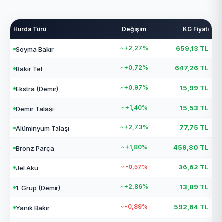
Hurda Türü
Değişim
KG Fiyatı
+2,27%
659,13 TL
Soyma Bakır
+0,72%
647,26 TL
Bakır Tel
+0,97%
15,99 TL
Ekstra (Demir)
+1,40%
15,53 TL
Demir Talaşı
+2,73%
77,75 TL
Alüminyum Talaşı
+1,80%
459,80 TL
Bronz Parça
-0,57%
36,62 TL
Jel Akü
+2,86%
13,89 TL
1. Grup (Demir)
-0,89%
592,64 TL
Yanık Bakır