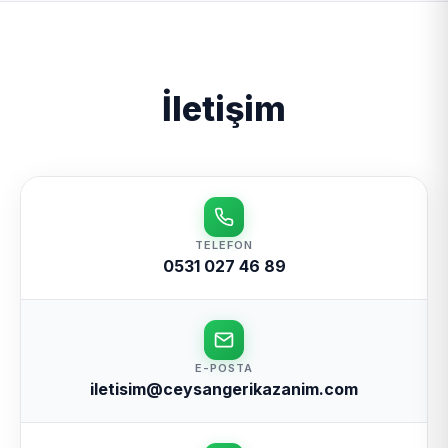
değerinde almakta ve geri dönüşüme
kazandırmaktadır. Ayrıca bina yıkımı ve fabrika
sökümü hizmetlerini vermektedir. Kapıda nakit
ödeme ve hızlı havale/EFT yöntemi ile çalışmaktadır.
İletişim
TELEFON
0531 027 46 89
E-POSTA
iletisim@ceysangerikazanim.com